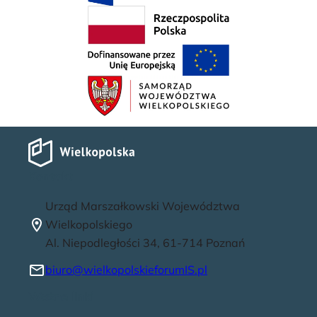
Kontakt
Urząd Marszałkowski Województwa
Wielkopolskiego
Al. Niepodległości 34, 61-714 Poznań
biuro@wielkopolskieforumIS.pl
Ważne linki