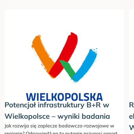
Potencjał infrastruktury B+R w
R
Wielkopolsce – wyniki badania
e
Jak rozwija się zaplecze badawczo-rozwojowe w
W
regionie? Odpowiedź na to pytanie przynosi raport