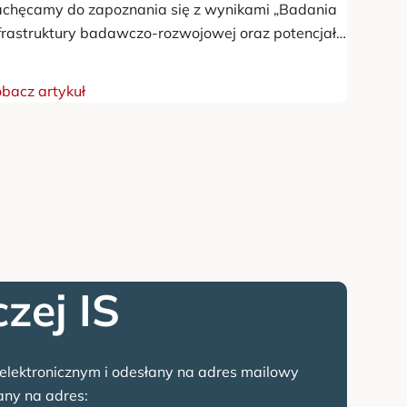
chęcamy do zapoznania się z wynikami „Badania
frastruktury badawczo-rozwojowej oraz potencjału
stytucjonalnego w zakresie wspierania
nowacyjności i przedsiębiorczości w Wielkopolsce
bacz artykuł
części II Instytucje otoczenia biznesu w
elkopolsce”. Opracowanie, przygotowane przez
nsorcjum: Fundację Uniwersytetu im. Adama
ckiewicza w Poznaniu oraz Pracownię Badań i
radztwa „Re-Source” Korczyński, stanowi element
nitorowania i aktualizacji „Regionalnej Strategii
nowacji dla…
zej IS
lektronicznym i odesłany na adres mailowy
ny na adres: