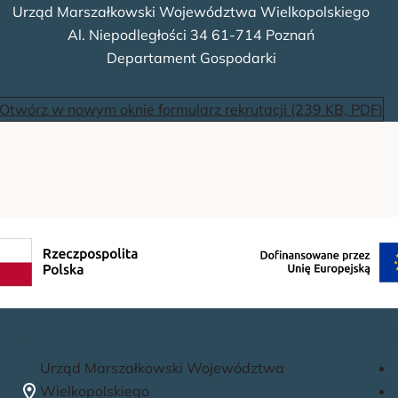
Urząd Marszałkowski Województwa Wielkopolskiego
Al. Niepodległości 34 61-714 Poznań
Departament Gospodarki
Otwórz w nowym oknie formularz rekrutacji (239 KB, PDF)
Kontakt
W
Urząd Marszałkowski Województwa
Wielkopolskiego