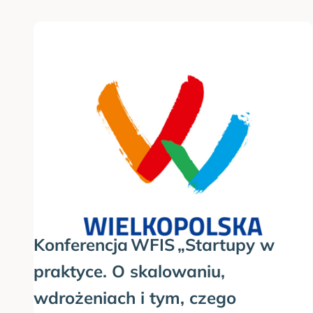
I
S
Konferencja WFIS „Startupy w
praktyce. O skalowaniu,
wdrożeniach i tym, czego