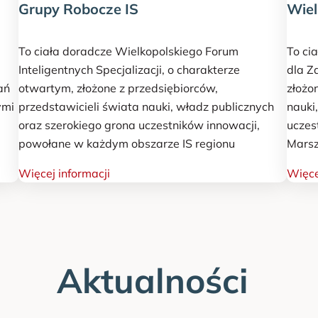
Grupy Robocze IS
Wiel
To ciała doradcze Wielkopolskiego Forum
To ci
Inteligentnych Specjalizacji, o charakterze
dla Z
ań
otwartym, złożone z przedsiębiorców,
złożo
ymi
przedstawicieli świata nauki, władz publicznych
nauki
oraz szerokiego grona uczestników innowacji,
uczes
powołane w każdym obszarze IS regionu
Marsz
Więcej informacji
Więce
Aktualności