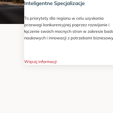
Inteligentne Specjalizacje
e
To priorytety dla regionu w celu uzyskania
przewagi konkurencyjnej poprzez rozwijanie i
F
łączenie swoich mocnych stron w zakresie bad
naukowych i innowacji z potrzebami biznesow
o
Więcej informacji
r
u
m