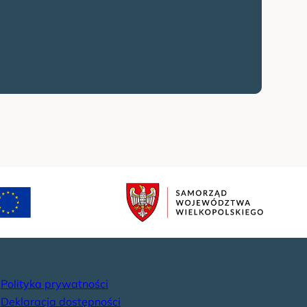
ażne linki
Polityka prywatności
Deklaracja dostępności