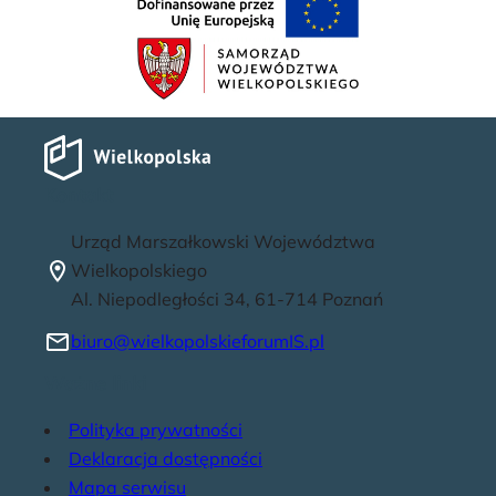
Kontakt
Urząd Marszałkowski Województwa
Wielkopolskiego
Al. Niepodległości 34, 61-714 Poznań
biuro@wielkopolskieforumIS.pl
Ważne linki
Polityka prywatności
Deklaracja dostępności
Mapa serwisu