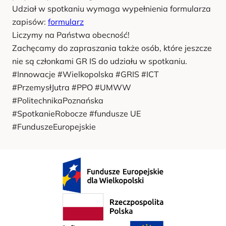
Udział w spotkaniu wymaga wypełnienia formularza
zapisów:
formularz
Liczymy na Państwa obecność!
Zachęcamy do zapraszania także osób, które jeszcze
nie są członkami GR IS do udziału w spotkaniu.
#Innowacje #Wielkopolska #GRIS #ICT
#PrzemysłJutra #PPO #UMWW
#PolitechnikaPoznańska
#SpotkanieRobocze #fundusze UE
#FunduszeEuropejskie