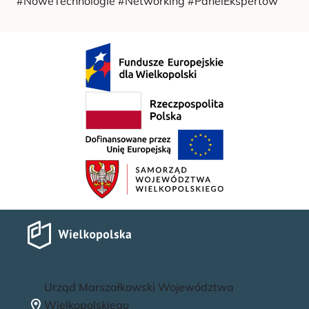
#NoweTechnologie #Networking #PanelEkspertów
Kontakt
Urząd Marszałkowski Województwa
Wielkopolskiego