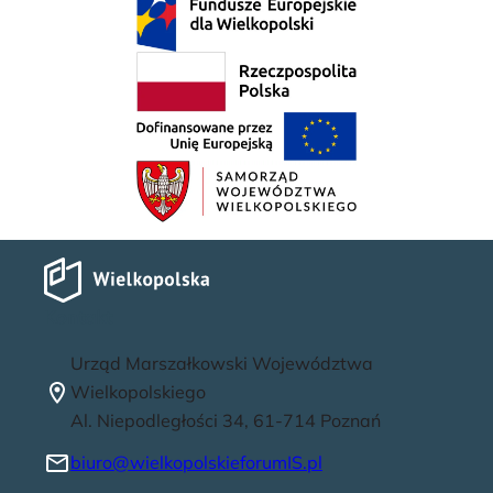
Kontakt
Urząd Marszałkowski Województwa
Wielkopolskiego
Al. Niepodległości 34, 61-714 Poznań
biuro@wielkopolskieforumIS.pl