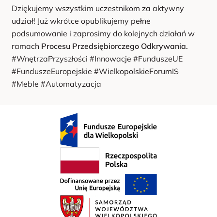
Dziękujemy wszystkim uczestnikom za aktywny
udział! Już wkrótce opublikujemy pełne
podsumowanie i zaprosimy do kolejnych działań w
ramach
Procesu Przedsiębiorczego Odkrywania.
#WnętrzaPrzyszłości #Innowacje #FunduszeUE
#FunduszeEuropejskie #WielkopolskieForumIS
#Meble #Automatyzacja