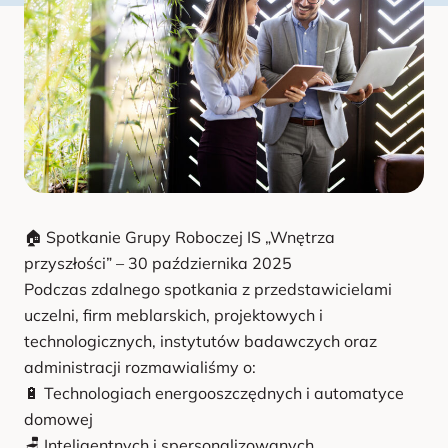
u
🏠 Spotkanie Grupy Roboczej IS „Wnętrza
przyszłości” – 30 października 2025
Podczas zdalnego spotkania z przedstawicielami
uczelni, firm meblarskich, projektowych i
technologicznych, instytutów badawczych oraz
administracji rozmawialiśmy o:
🔋 Technologiach energooszczędnych i automatyce
domowej
🪑 Inteligentnych i spersonalizowanych