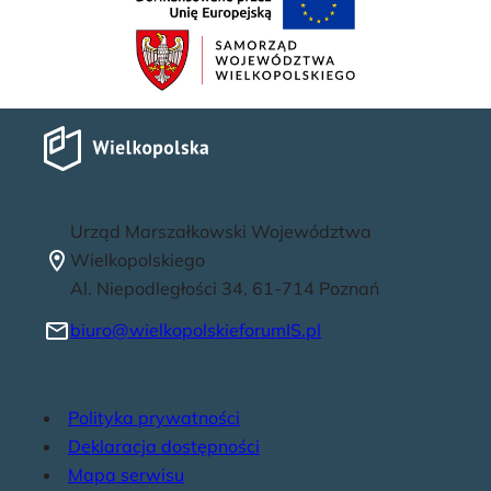
u
Kontakt
Urząd Marszałkowski Województwa
Wielkopolskiego
Al. Niepodległości 34, 61-714 Poznań
biuro@wielkopolskieforumIS.pl
Ważne linki
Polityka prywatności
Deklaracja dostępności
Mapa serwisu